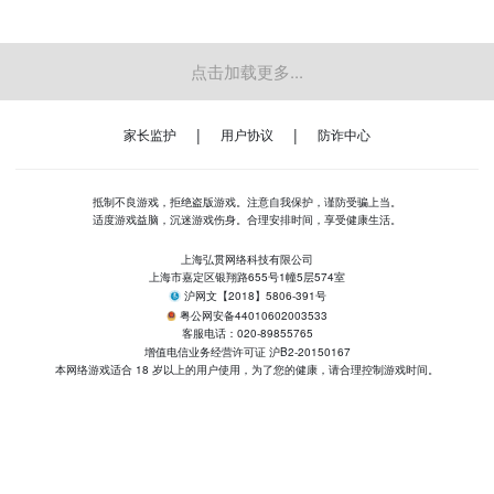
点击加载更多...
|
|
家长监护
用户协议
防诈中心
抵制不良游戏，拒绝盗版游戏。注意自我保护，谨防受骗上当。
适度游戏益脑，沉迷游戏伤身。合理安排时间，享受健康生活。
上海弘贯网络科技有限公司
上海市嘉定区银翔路655号1幢5层574室
沪网文【2018】5806-391号
粤公网安备44010602003533
客服电话：020-89855765
增值电信业务经营许可证 沪B2-20150167
本网络游戏适合 18 岁以上的用户使用，为了您的健康，请合理控制游戏时间。