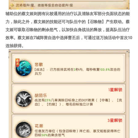
辅助位的蔡文姬则拥有比较通用的治疗以及清除友军部分负面状态的能
力，除此之外，蔡文姬的技能还可与队伍中的【召唤物】产生联动。蔡
文姬可吸取召唤物的剩余怒气，以加快自身战法的释放，提高队伍治疗
效率。蔡文姬在7城阵营自选中选择曹丕后，可通过送万抽活动中首次10
连抽获得。