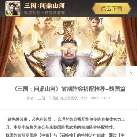
《三国：问鼎山河》前期阵容搭配推荐--魏国篇
作者：三国：问鼎山河运营团队 时间：2025-03-11
“欲先善其事，必先利其器”。合理的阵容搭配能够使阵容整体实力上
升。本期小编将为主公带来魏国阵营武将的前期阵容搭配推荐。
魏国阵营前期围绕【中毒】与【召唤物】的特性进行组建，通过【中