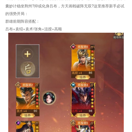
囊妙计稳坐荆州?抑或化身吕布，方天画戟破阵无双?这里推荐新手必试
的强势开局：
群雄前期阵容搭配：
吕布+袁绍+袁术/张角+沮授+高顺