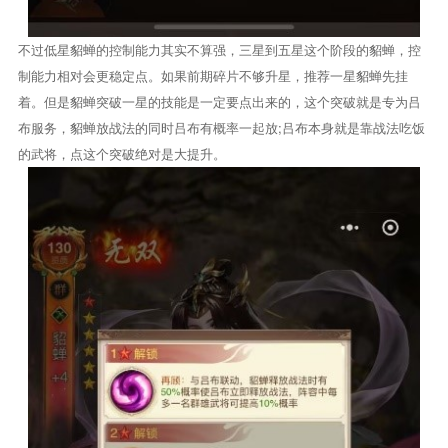
不过低星貂蝉的控制能力其实不算强，三星到五星这个阶段的貂蝉，控
制能力相对会更稳定点。如果前期碎片不够升星，推荐一星貂蝉先挂
着。但是貂蝉突破一星的技能是一定要点出来的，这个突破就是专为吕
布服务，貂蝉放战法的同时吕布有概率一起放;吕布本身就是靠战法吃饭
的武将，点这个突破绝对是大提升。