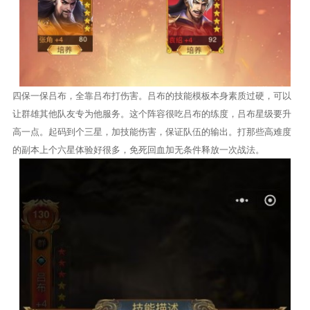
四保一保吕布，全靠吕布打伤害。吕布的技能模板本身素质过硬，可以
让群雄其他队友专为他服务。这个阵容很吃吕布的练度，吕布星级要升
高一点。起码到个三星，加技能伤害，保证队伍的输出。打那些高难度
的副本上个六星体验好很多，免死回血加无条件释放一次战法。