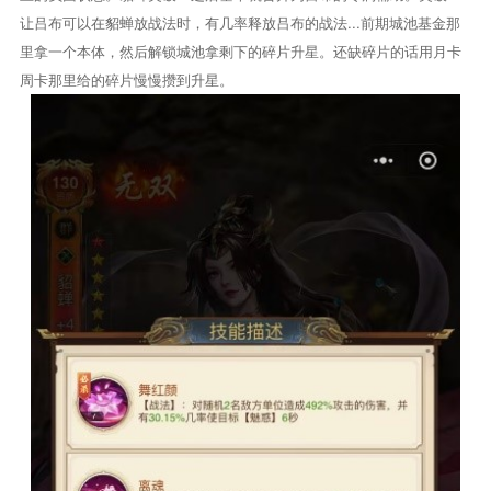
让吕布可以在貂蝉放战法时，有几率释放吕布的战法...前期城池基金那
里拿一个本体，然后解锁城池拿剩下的碎片升星。还缺碎片的话用月卡
周卡那里给的碎片慢慢攒到升星。