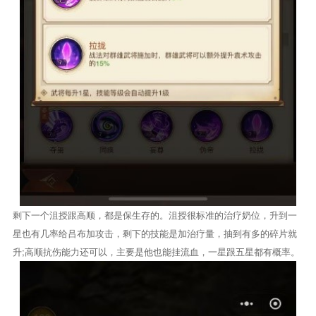
剩下一个沮授跟高顺，都是保生存的。沮授很标准的治疗奶位，升到一
星也有几率给吕布加攻击，剩下的技能是加治疗量，抽到有多的碎片就
升;高顺抗伤能力还可以，主要是他也能挂流血，一星跟五星都有概率。