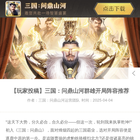
【玩家投稿】三国：问鼎山河群雄开局阵容推荐
作者：三国：问鼎山河运营团队 时间：2025-04-04
"这天下大势，分久必合，合久必分——但这一次，轮到我来执掌乾坤!"
初入《三国：问鼎山》，面对烽烟四起的三国霸业，选对开局阵容便是
逐鹿中原的第一步。是追随曹操的虎豹铁骑横扫北方?还是借诸葛亮的锦