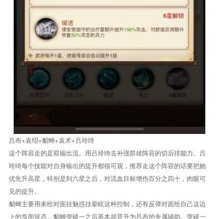
吕布+袁绍+貂蝉+袁术+吕玲绮
这个阵容走的是双输出流。用吕玲绮去补强群雄阵容的切后排能力。吕
玲绮每个技能对自身输出的提升都很可观，推荐走这个阵容的话要把她
优先升高星，特别是到六星之后，对流血目标增伤百分之四十，肉眼可
见的提升。
貂蝉主要用来给对面挂魅惑挂晕眩这种控制，还有反弹对面给自己这边
上的负面状态。貂蝉突破一之后基本就晋升为吕布的专属辅助。突破一