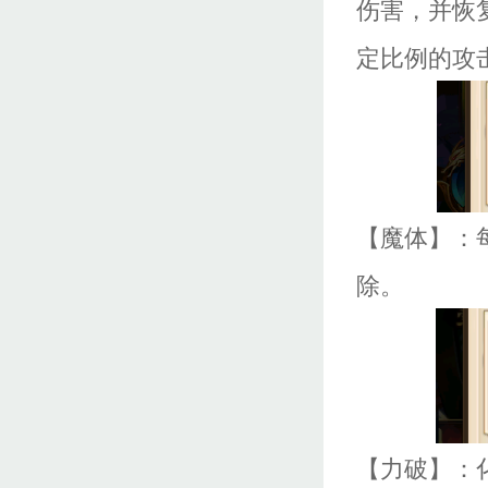
伤害，并恢
定比例的攻
【魔体】：
除。
【力破】：