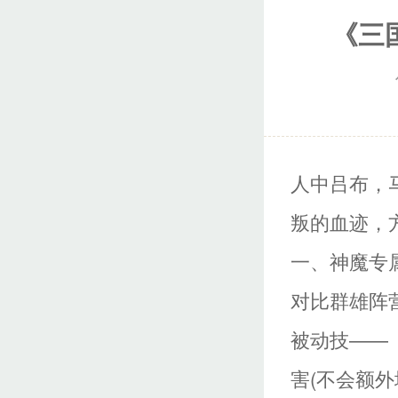
《三
人中吕布，
叛的血迹，
一、神魔专
对比群雄阵
被动技——
害(不会额外