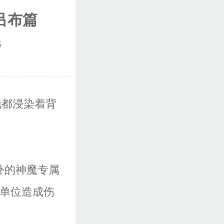
吕布篇
5
地都浸染着背
外的神魔专属
个单位造成伤