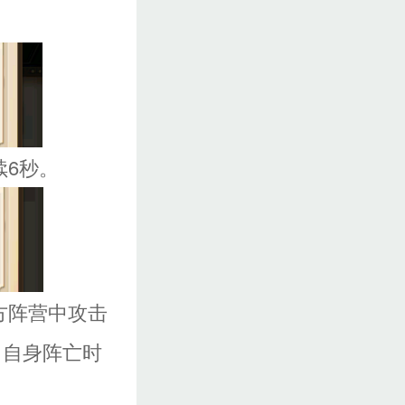
续6秒。
方阵营中攻击
。自身阵亡时