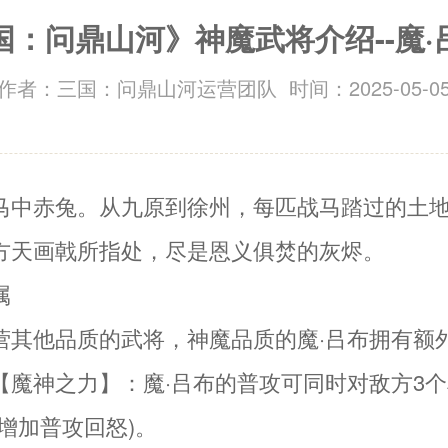
国：问鼎山河》神魔武将介绍--魔·
作者：三国：问鼎山河运营团队 时间：2025-05-0
马中赤兔。从九原到徐州，每匹战马踏过的土
方天画戟所指处，尽是恩义俱焚的灰烬。
属
营其他品质的武将，神魔品质的魔·吕布拥有额
【魔神之力】：魔·吕布的普攻可同时对敌方3
增加普攻回怒)。