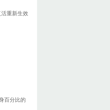
复活重新生效
身百分比的