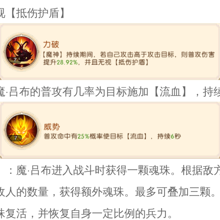
视【抵伤护盾】
魔·吕布的普攻有几率为目标施加【流血】，持
】：魔·吕布进入战斗时获得一颗魂珠。根据敌
敌人的数量，获得额外魂珠。最多可叠加三颗
珠复活，并恢复自身一定比例的兵力。