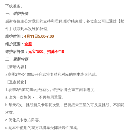
下线准备。
一、维护补偿
感谢各位主公对我们的支持和理解,维护结束后，各位主公可以通过【邮
件】领取到本次维护补偿。
维护时间：
4月11日5:00-7:00
维护范围：
全服
维护后补偿：
元宝*500、招募令*10
二、更新内容
【新增内容】
>赛季2主公100级开启武将专精和对应的副本统兵论武。
【重点优化】
1.赛季2西凉幻阵玩法优化，维护后将会重置副本进度。
a.改为一次性关卡，不再每周重置。
b.每天2次、挑战新关卡消耗次数，已挑战未三星的可反复挑战、不消耗
次数。
c.优化关卡敌方阵容。
d.副本中使用的我方武将享受阵法属性加成。