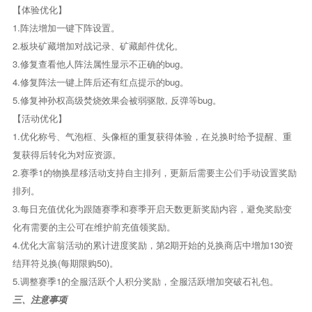
【体验优化】
1.阵法增加一键下阵设置。
2.板块矿藏增加对战记录、矿藏邮件优化。
3.修复查看他人阵法属性显示不正确的bug。
4.修复阵法一键上阵后还有红点提示的bug。
5.修复神孙权高级焚烧效果会被弱驱散, 反弹等bug。
【活动优化】
1.优化称号、气泡框、头像框的重复获得体验，在兑换时给予提醒、重
复获得后转化为对应资源。
2.赛季1的物换星移活动支持自主排列，更新后需要主公们手动设置奖励
排列。
3.每日充值优化为跟随赛季和赛季开启天数更新奖励内容，避免奖励变
化有需要的主公可在维护前充值领奖励。
4.优化大富翁活动的累计进度奖励，第2期开始的兑换商店中增加130资
结拜符兑换(每期限购50)。
5.调整赛季1的全服活跃个人积分奖励，全服活跃增加突破石礼包。
三、注意事项