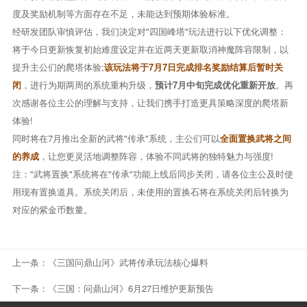
度及奖励机制等方面存在不足，未能达到预期体验标准。
经研发团队审慎评估，我们决定对"四国峰塔"玩法进行以下优化调整：
将于今日更新恢复初始难度设定并在近两天更新取消神魔阵容限制，以
提升主公们的爬塔体验;
该玩法将于7月7日完成排名奖励结算后暂时关
闭
，进行为期两周的系统重构升级，
预计7月中旬完成优化重新开放
。再
次感谢各位主公的理解与支持，让我们携手打造更具策略深度的爬塔新
体验!
同时将在7月推出全新的武将"传承"系统，主公们可以
全面置换武将之间
的养成
，让您更灵活地调整阵容，体验不同武将的独特魅力与强度!
注："武将置换"系统将在"传承"功能上线后同步关闭，请各位主公及时使
用现有置换道具。系统关闭后，未使用的置换石将在系统关闭后转换为
对应的紫金币数量。
上一条：
《三国问鼎山河》武将传承玩法核心爆料
下一条：
《三国：问鼎山河》6月27日维护更新预告