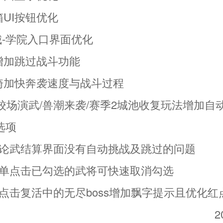
箱UI按钮优化
主城-学院入口界面优化
增加跳过战斗功能
单骑加快奔袭速度与战斗过程
/校场演武/兽潮来袭/赛季2城池收复玩法增加自
选项
统兵论武结算界面没有自动挑战及跳过的问题
心愿单点击已勾选的武将可快速取消勾选
本点击复活中的无尽boss增加飘字提示且优化
2