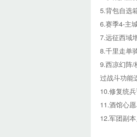
5.背包自选
6.赛季4-
7.远征西域
8.千里走
9.西凉幻阵
过战斗功能
10.修复
11.酒馆
12.军团副