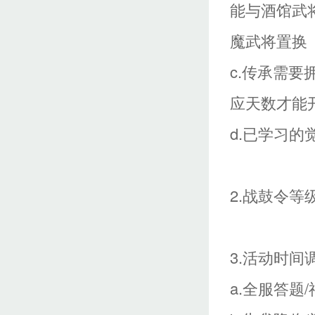
能与酒馆武
魔武将置换
c.传承需
应天数才能
d.已学习的
2.战鼓令等
3.活动时间
a.全服答题/