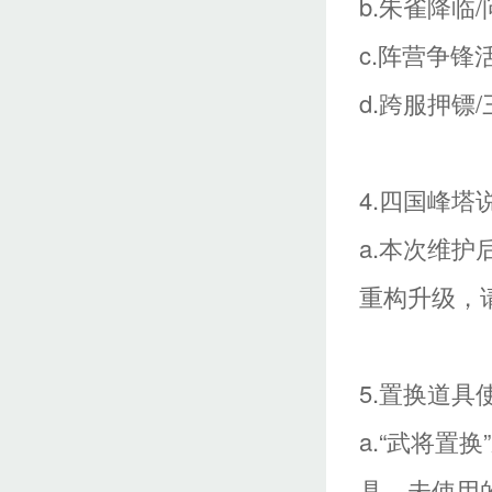
b.朱雀降临/
c.阵营争锋活
d.跨服押镖/
4.四国峰塔
a.本次维
重构升级，
5.置换道具
a.“武将置
具，未使用