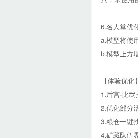
6.名人堂优
a.模型将
b.模型上方
【体验优化
1.后宫-比
2.优化部
3.粮仓一键
4.矿藏队伍