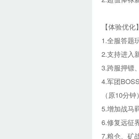
【体验优化
1.全服答
2.支持进
3.跨服押
4.军团BO
（原10分钟
5.增加战马
6.修复远
7.粮仓、