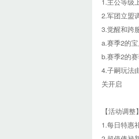
1.主公等级
2.军团立盟
3.觉醒和跨
a.赛季2的
b.赛季2
4.子嗣玩法
关开启
【活动调整
1.每日特惠
2.超值俸