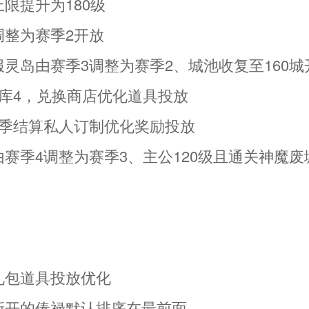
上限提升为180级
调整为赛季2开放
服灵岛由赛季3调整为赛季2、城池收复至160城
宝库4，兑换商店优化道具投放
的赛季结算私人订制优化奖励投放
由赛季4调整为赛季3、主公120级且通关神魔废
】
礼包道具投放优化
禄新开的俸禄默认排序在最前面