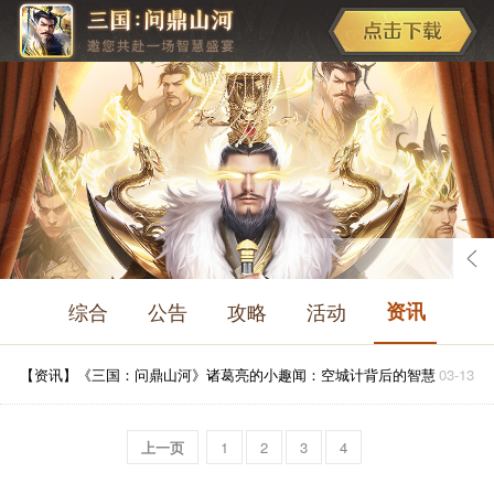
综合
公告
攻略
活动
资讯
【资讯】
《三国：问鼎山河》诸葛亮的小趣闻：空城计背后的智慧
03-13
上一页
1
2
3
4