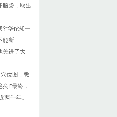
开脑袋，取出
?”华佗却一
不能断
他关进了大
体穴位图，教
矣!”最终，
近两千年。