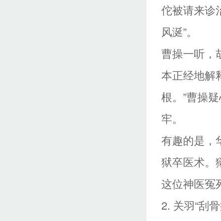
佗被请来诊
风涎”。
曹操一听，
本正经地解
根。”曹操
牢。
有趣的是，
狱卒医术。
这位神医冤
2. 关羽“