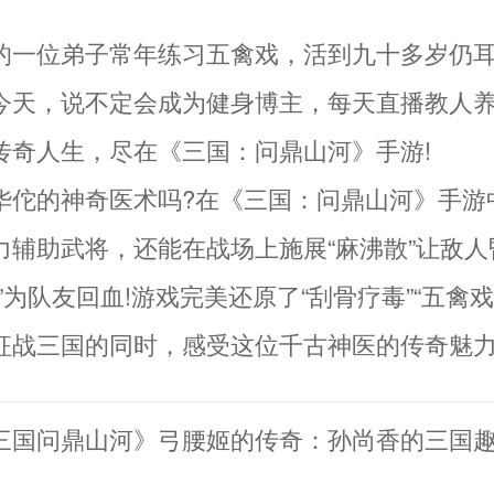
的一位弟子常年练习五禽戏，活到九十多岁仍
今天，说不定会成为健身博主，每天直播教人养
传奇人生，尽在《三国：问鼎山河》手游!
华佗的神奇医术吗?在《三国：问鼎山河》手游
力辅助武将，还能在战场上施展“麻沸散”让敌人
”为队友回血!游戏完美还原了“刮骨疗毒”“五禽
征战三国的同时，感受这位千古神医的传奇魅
三国问鼎山河》弓腰姬的传奇：孙尚香的三国