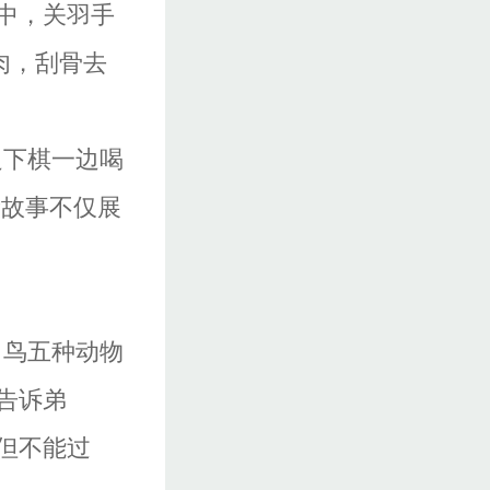
中，关羽手
肉，刮骨去
边下棋一边喝
段故事不仅展
、鸟五种动物
告诉弟
但不能过