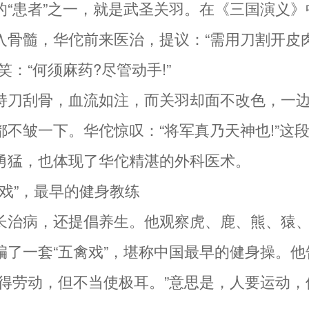
的“患者”之一，就是武圣关羽。在《三国演义》
入骨髓，华佗前来医治，提议：“需用刀割开皮
笑：“何须麻药?尽管动手!”
持刀刮骨，血流如注，而关羽却面不改色，一
都不皱一下。华佗惊叹：“将军真乃天神也!”这
勇猛，也体现了华佗精湛的外科医术。
五禽戏”，最早的健身教练
长治病，还提倡养生。他观察虎、鹿、熊、猿
编了一套“五禽戏”，堪称中国最早的健身操。他
欲得劳动，但不当使极耳。”意思是，人要运动，