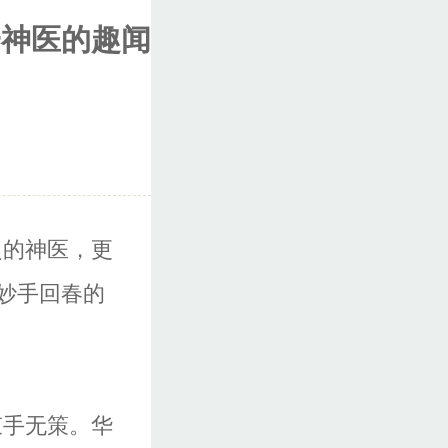
一神医的趣闻
超的神医，更
妙手回春的
束手无策。华