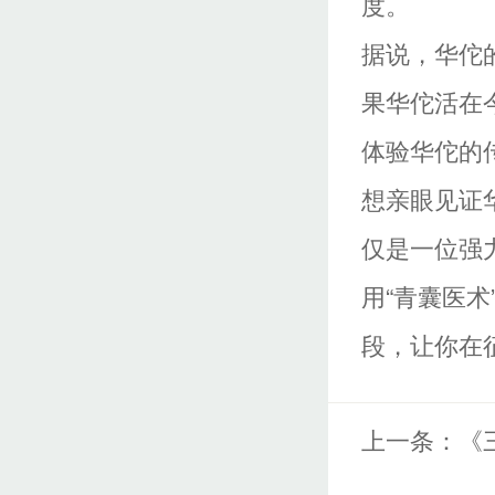
度。
据说，华佗
果华佗活在
体验华佗的
想亲眼见证
仅是一位强
用“青囊医术
段，让你在
上一条：
《