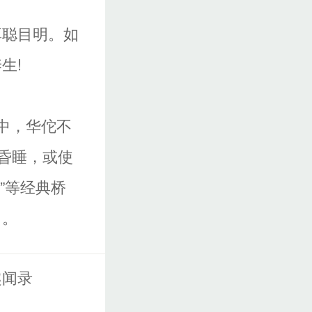
耳聪目明。如
生!
中，华佗不
昏睡，或使
戏”等经典桥
力。
趣闻录