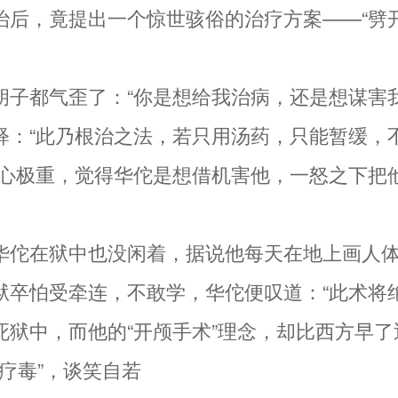
治后，竟提出一个惊世骇俗的治疗方案——“劈
胡子都气歪了：“你是想给我治病，还是想谋害我
释：“此乃根治之法，若只用汤药，只能暂缓，
疑心极重，觉得华佗是想借机害他，一怒之下把
华佗在狱中也没闲着，据说他每天在地上画人
狱卒怕受牵连，不敢学，华佗便叹道：“此术将绝
死狱中，而他的“开颅手术”理念，却比西方早了
刮骨疗毒”，谈笑自若