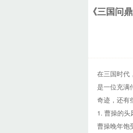
《三国问鼎
在三国时代
是一位充满
奇迹，还有
1. 曹操的
曹操晚年饱