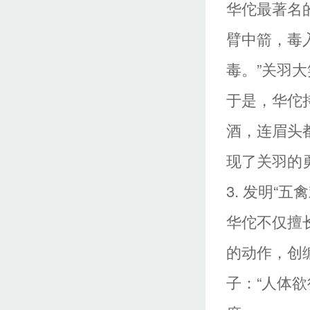
华佗最著名
臂中箭，毒
毒。”关羽大
于是，华佗
酒，连眉头
现了关羽的
3. 发明“
华佗不仅擅
的动作，创
子：“人体