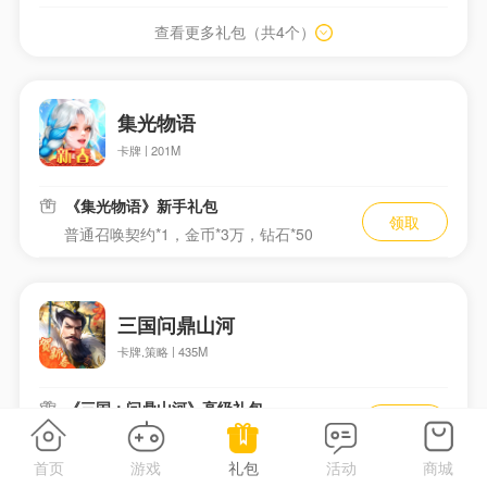
查看
更多礼包（共4个）
集光物语
卡牌 | 201M
《集光物语》新手礼包
领取
普通召唤契约*1，金币*3万，钻石*50
三国问鼎山河
卡牌,策略 | 435M
《三国：问鼎山河》高级礼包
领取
招募令*2，米酒*10，铜钱*100000
首页
游戏
礼包
活动
商城
查看
更多礼包（共3个）