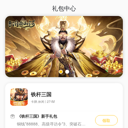
礼包中心
铁杆三国
卡牌,休闲 | 271M
《铁杆三国》新手礼包
领取
铜钱*88888、高级寻访令*3、突破石*200