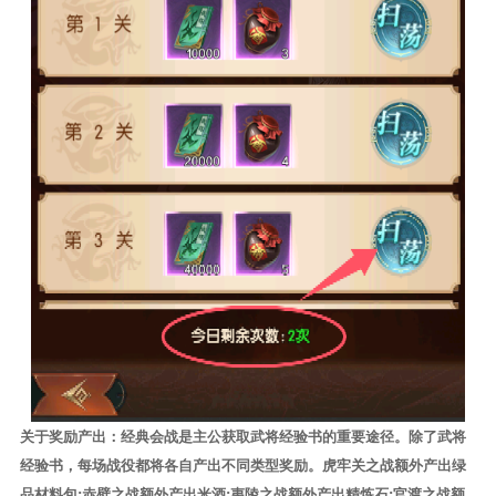
关于奖励产出：经典会战是主公获取武将经验书的重要途径。除了武将
经验书，每场战役都将各自产出不同类型奖励。虎牢关之战额外产出绿
品材料包;赤壁之战额外产出米酒;夷陵之战额外产出精炼石;官渡之战额